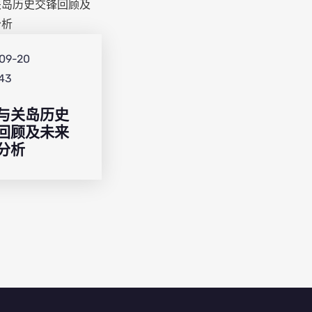
09-20
:43
与关岛历史
回顾及未来
分析