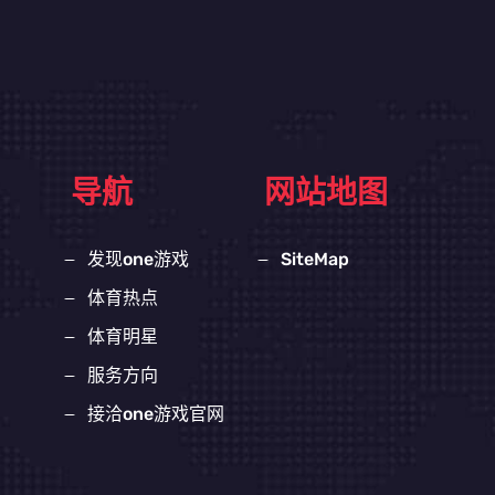
导航
网站地图
发现one游戏
SiteMap
体育热点
体育明星
服务方向
接洽one游戏官网