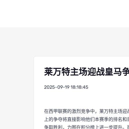
莱万特主场迎战皇马
2025-09-19 18:18:45
在西甲联赛的激烈竞争中，莱万特主场迎
上的争夺将直接影响他们本赛季的排名和
争取胜利，力图在积分榜上进一步提升。