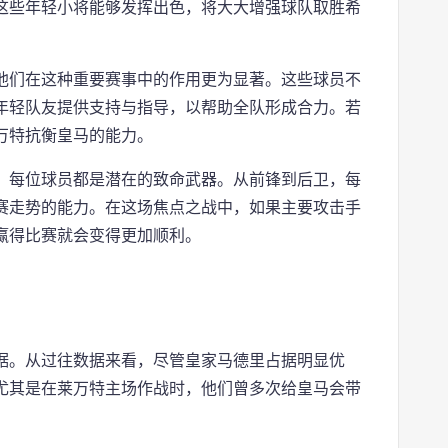
这些年轻小将能够发挥出色，将大大增强球队取胜希
他们在这种重要赛事中的作用更为显著。这些球员不
年轻队友提供支持与指导，以帮助全队形成合力。若
万特抗衡皇马的能力。
，每位球员都是潜在的致命武器。从前锋到后卫，每
赛走势的能力。在这场焦点之战中，如果主要攻击手
赢得比赛就会变得更加顺利。
据。从过往数据来看，尽管皇家马德里占据明显优
尤其是在莱万特主场作战时，他们曾多次给皇马会带
。