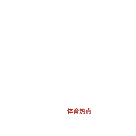
首页
发现one游戏
体育热点
体育明星
服
体育热点
首页
体育热点