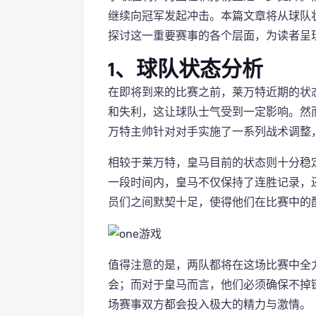
继续向冠军发起冲击。本篇文章将从球队
探讨这一重要赛事的各个层面，为读者呈
1、球队状态分析
在即将到来的比赛之前，莱万特近期的状
和失利，这让球队士气受到一定影响。然
万特主帅针对对手实施了一系列战术调整
相较于莱万特，皇马目前的状态则十分稳
一段时间内，皇马不仅保持了连胜记录，
员们之间默契十足，使得他们在比赛中的
值得注意的是，两队都将在这场比赛中全
会；而对于皇马而言，他们必须确保不掉
场赛事双方都会投入极大的精力与激情。