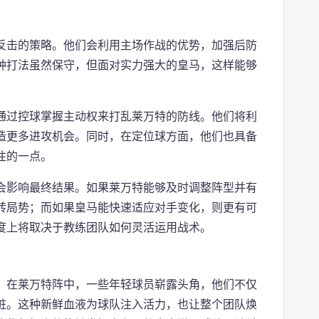
反击的策略。他们会利用主场作战的优势，加强后防
种打法虽然保守，但面对实力强大的皇马，这样能够
通过控球掌握主动权来打乱莱万特的防线。他们将利
造更多进攻机会。同时，在定位球方面，他们也具备
注的一点。
会影响最终结果。如果莱万特能够及时调整阵型并有
转局势；而如果皇马能快速适应对手变化，则更有可
度上将取决于教练团队如何灵活运用战术。
。在莱万特阵中，一些年轻球员崭露头角，他们不仅
脏。这种新鲜血液为球队注入活力，也让整个团队焕