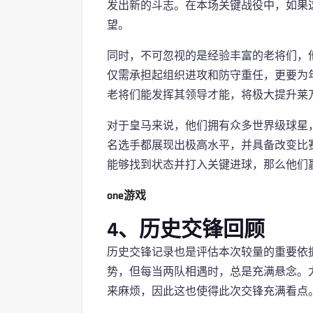
发出新的斗志。在本场关键战役中，如果
望。
同时，不可忽视的是经验丰富的老将们，
仅需承担起组织进攻和防守重任，更要为
老将们能发挥其领导才能，将极大提升莱
对于皇马来说，他们拥有众多世界级球星
名选手都展现出极高水平，并具备改变比
能够找到状态并打入关键进球，那么他们
one游戏
4、历史交锋回顾
历史交锋记录也是评估本次较量的重要依
势，但每当两队相遇时，总是充满悬念。
来麻烦，因此这也使得此次交锋充满看点