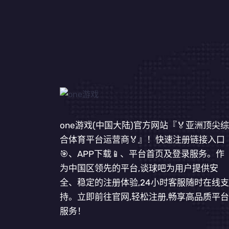
one游戏(中国大陆)官方网站『🏅亚洲顶尖综
合体育平台运营商🏅』！快速注册链接入口
🎯、APP下载📱、平台首页及登录服务。作
为中国区领先的平台,谈球吧为用户提供安
全、稳定的注册体验,24小时客服随时在线支
持。立即前往官网,轻松注册,畅享高品质平台
服务！