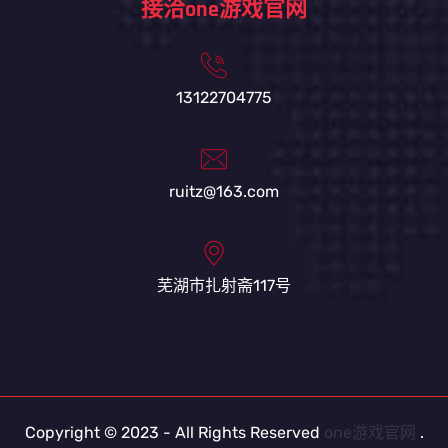
接洽one游戏官网
13122704775
ruitz@163.com
芜湖市扎射斋117号
Copyright © 2023 - All Rights Reserved
one游戏官网
.