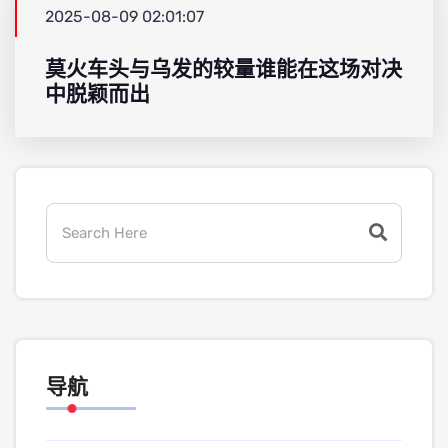
2025-08-09 02:01:07
莫火车头与乌发的较量谁能在这场对决
中脱颖而出
导航