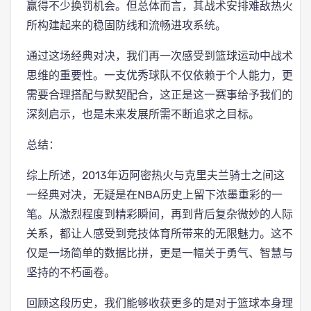
赢得不少换罚机会。但总体而言，其战术安排难敌热火
所构建起来的稳固防线和流畅进攻系统。
通过这场经典对决，我们再一次感受到篮球运动中战术
思维的重要性。一支优秀球队不仅依赖于个人能力，更
需要合理搭配与默契配合，这正是这一赛事给予我们的
深刻启示，也是未来发展所需不断追求之目标。
总结：
综上所述，2013年迈阿密热火与克里夫兰骑士之间这
一经典对决，无疑是在NBA历史上留下浓墨重彩的一
笔。从激烈程度到精彩瞬间，再到背后复杂微妙的人际
关系，都让人感受到竞技体育所带来的无限魅力。这不
仅是一场简单的数据比拼，更是一幅关于勇气、智慧与
坚持的不朽画卷。
回顾这段历史，我们能够收获更多的是对于篮球本身理