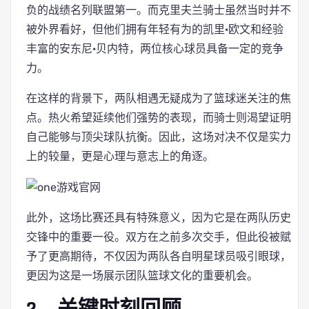
负的战绩名列联盟第一。而克里夫兰骑士虽然当时并不
被外界看好，但他们拥有年轻有为的凯里·欧文和经验
丰富的安东尼·贝内特，两位核心球员具备一定的竞争
力。
在这样的背景下，两队相遇无疑成为了篮球迷关注的焦
点。热火希望延续他们强势的表现，而骑士则渴望证明
自己能够与顶尖球队抗衡。因此，这场对决不仅是实力
上的较量，更是心理与意志上的角逐。
此外，这场比赛还具有特殊意义，因为它是在两队历史
交锋中的重要一役。双方在之前多次交手，但此役被赋
予了更高期待，不仅因为两队各自明星球员吸引眼球，
更因为这是一场展示团队篮球文化的重要机会。
2、关键时刻回顾