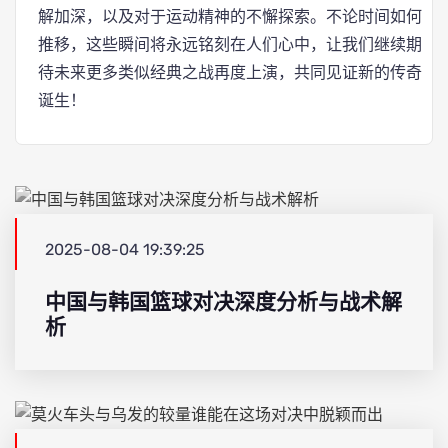
解加深，以及对于运动精神的不懈探索。不论时间如何
推移，这些瞬间将永远铭刻在人们心中，让我们继续期
待未来更多类似经典之战再度上演，共同见证新的传奇
诞生！
2025-08-04 19:39:25
中国与韩国篮球对决深度分析与战术解
析