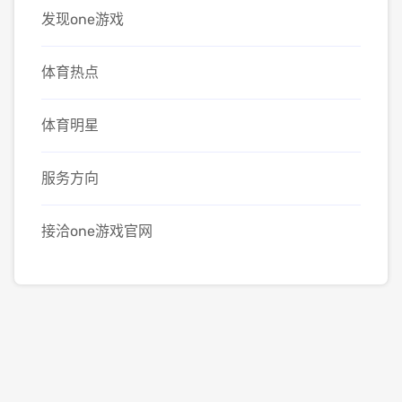
发现one游戏
体育热点
体育明星
服务方向
接洽one游戏官网