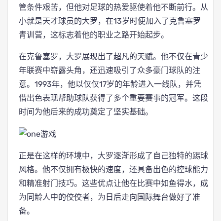
管条件艰苦，但他对足球的热爱驱使着他不断前行。从
小就是天才球员的大罗，在13岁时便加入了克鲁塞罗
青训营，这标志着他的职业之路开始起步。
在克鲁塞罗，大罗展现出了超凡的天赋。他不仅在青少
年联赛中崭露头角，还迅速吸引了众多豪门球队的注
意。1993年，他以仅仅17岁的年龄进入一线队，并凭
借出色表现帮助球队获得了多个重要赛事的冠军。这段
时间为他后来的成功奠定了坚实基础。
正是在这样的环境中，大罗逐渐形成了自己独特的踢球
风格。他不仅拥有极快的速度，还具备出色的控球能力
和精准射门技巧。这些优点让他在比赛中如鱼得水，成
为同龄人中的佼佼者，为日后走向国际舞台做好了准
备。