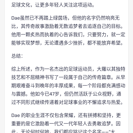
足球文化，让更多年轻人关注这项运动。
Dae虽然已不再踏上绿茵场，但他的名字仍然响亮无
比，其传奇故事激励着无数追梦者去追逐自己的目标。
他用一颗炙热而执着的心告诉我们，只要努力，就一定
能够实现梦想，无论遭遇多少挫折，都不能放弃希望。
总结：
综上所述，作为一名杰出的足球运动员，大羅以其独特
技艺和不屈精神书写了一段属于自己的传奇篇章。从早
期艰难奋斗到晚年的丰厚成果，每一个阶段都充满感动
与震撼。他如今已47岁，但仍然活跃于公众视野，通
过不同形式继续传递着对足球事业的不懈追求与热爱。
Dae 的职业生涯不仅包含荣耀，还有拼搏和坚持，更
重要的是它激励着一代又一代年轻人去勇敢追梦。因
此，无论何时何地，我们都应铭记这个名字——“大