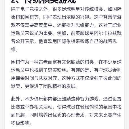
除了电子竞技之外，很多足球明星对传统棋类，如国际
象棋和围棋等，同样表现出浓厚的兴趣。这些智慧型游
戏不仅需要高度集中，还能提升思维能力，这对于职业
运动员来说尤为重要。例如，前英超球星阿尔卡拉兹就
曾公开表示，他喜欢用国际象棋来锻炼自己的战略思
维。
围棋作为一种古老而富有文化底蕴的棋类，在不少足球
运动员中也找到了忠实粉丝。有趣的是，有些球员会利
用课余时间与队友对弈，这种方式不仅增强了彼此间的
默契，更促进了团队精神的发展。
此外，不少俱乐部内部还鼓励这种智力游戏，通过设置
比赛或举办相关活动，使得球员在轻松愉悦的氛围中找
到乐趣，同时培养出优秀的心理素质，对未来比赛产生
积极影响。