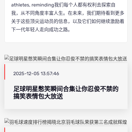
athletes, reminding我们每个人都有权利去探索自
我，从不同角度丰富人生。在未来，我们期待看到更多
关于这些顶尖运动员的信息，以及它们如何继续激励着
下一代年轻人走向成功之路。
2025-12-05 13:57:46
足球明星憋笑瞬间合集让你忍俊不禁的
搞笑表情包大放送