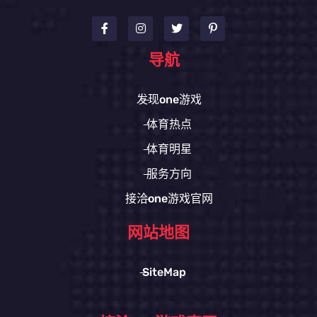
导航
发现one游戏
体育热点
体育明星
服务方向
接洽one游戏官网
网站地图
SiteMap