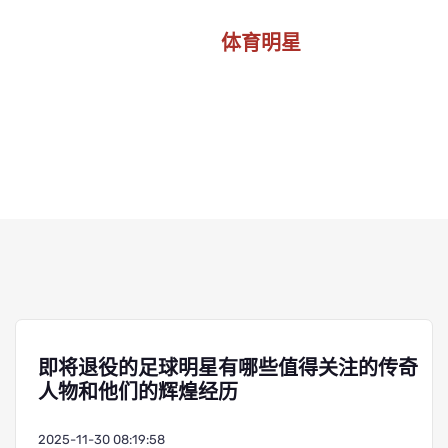
体育明星
首页
体育明星
即将退役的足球明星有哪些值得关注的传奇
人物和他们的辉煌经历
2025-11-30 08:19:58