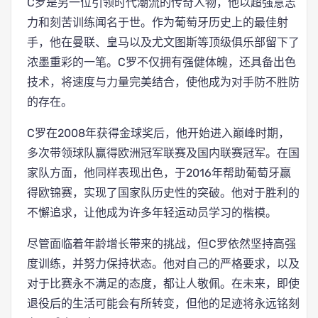
C罗是另一位引领时代潮流的传奇人物，他以超强意志
力和刻苦训练闻名于世。作为葡萄牙历史上的最佳射
手，他在曼联、皇马以及尤文图斯等顶级俱乐部留下了
浓墨重彩的一笔。C罗不仅拥有强健体魄，还具备出色
技术，将速度与力量完美结合，使他成为对手防不胜防
的存在。
C罗在2008年获得金球奖后，他开始进入巅峰时期，
多次带领球队赢得欧洲冠军联赛及国内联赛冠军。在国
家队方面，他同样表现出色，于2016年帮助葡萄牙赢
得欧锦赛，实现了国家队历史性的突破。他对于胜利的
不懈追求，让他成为许多年轻运动员学习的楷模。
尽管面临着年龄增长带来的挑战，但C罗依然坚持高强
度训练，并努力保持状态。他对自己的严格要求，以及
对于比赛永不满足的态度，都让人敬佩。在未来，即使
退役后的生活可能会有所转变，但他的足迹将永远铭刻