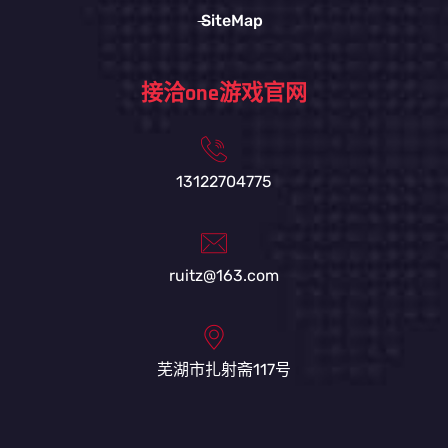
SiteMap
接洽one游戏官网
13122704775
ruitz@163.com
芜湖市扎射斋117号