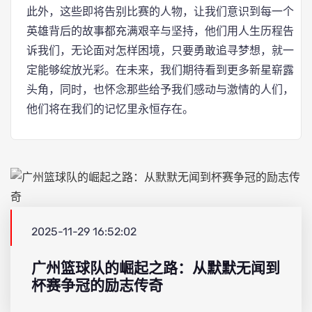
此外，这些即将告别比赛的人物，让我们意识到每一个
英雄背后的故事都充满艰辛与坚持，他们用人生历程告
诉我们，无论面对怎样困境，只要勇敢追寻梦想，就一
定能够绽放光彩。在未来，我们期待看到更多新星崭露
头角，同时，也怀念那些给予我们感动与激情的人们，
他们将在我们的记忆里永恒存在。
2025-11-29 16:52:02
广州篮球队的崛起之路：从默默无闻到
杯赛争冠的励志传奇