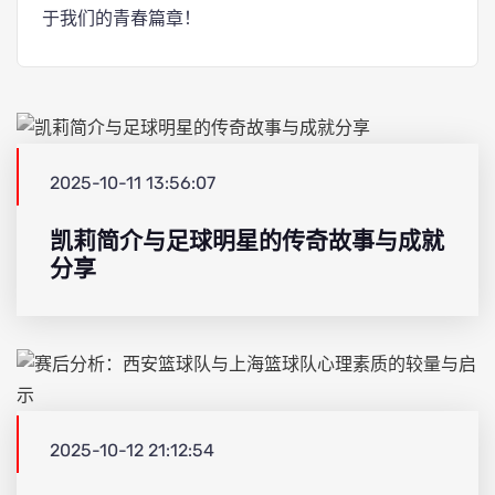
于我们的青春篇章！
2025-10-11 13:56:07
凯莉简介与足球明星的传奇故事与成就
分享
2025-10-12 21:12:54