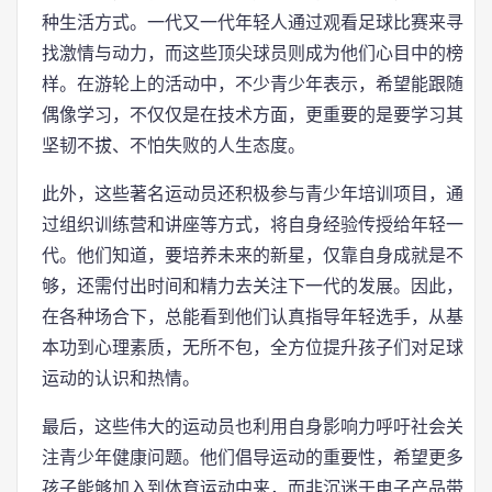
种生活方式。一代又一代年轻人通过观看足球比赛来寻
找激情与动力，而这些顶尖球员则成为他们心目中的榜
样。在游轮上的活动中，不少青少年表示，希望能跟随
偶像学习，不仅仅是在技术方面，更重要的是要学习其
坚韧不拔、不怕失败的人生态度。
此外，这些著名运动员还积极参与青少年培训项目，通
过组织训练营和讲座等方式，将自身经验传授给年轻一
代。他们知道，要培养未来的新星，仅靠自身成就是不
够，还需付出时间和精力去关注下一代的发展。因此，
在各种场合下，总能看到他们认真指导年轻选手，从基
本功到心理素质，无所不包，全方位提升孩子们对足球
运动的认识和热情。
最后，这些伟大的运动员也利用自身影响力呼吁社会关
注青少年健康问题。他们倡导运动的重要性，希望更多
孩子能够加入到体育运动中来，而非沉迷于电子产品带