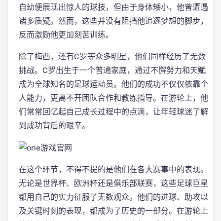
自幼便展现出惊人的球技，但由于身体矮小，他曾遭遇
诸多质疑。然而，这些并没有阻挡他追逐梦想的脚步，
反而激励他更加刻苦训练。
除了梅西，还有C罗等众多明星，他们同样经历了无数
挑战。C罗出生于一个普通家庭，通过不懈努力和天赋
成为全球知名的足球运动员。他们的成功不仅仅依靠个
人能力，更离不开团队合作和教练指导。在游轮上，他
们常常回忆起自己成长过程中的点滴，让年轻球迷了解
到成功背后的艰辛。
在这个环节，不得不提的是他们在各大赛事中的表现。
无论是世界杯、欧洲杯还是俱乐部联赛，这些足球巨星
都用自己的实力征服了无数观众。他们的进球、助攻以
及关键时刻的表现，都成为了历史的一部分。在游轮上