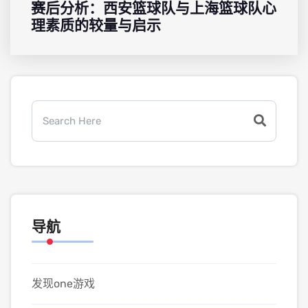
赛后分析：西安篮球队与上海篮球队心
理素质的较量与启示
导航
发现one游戏