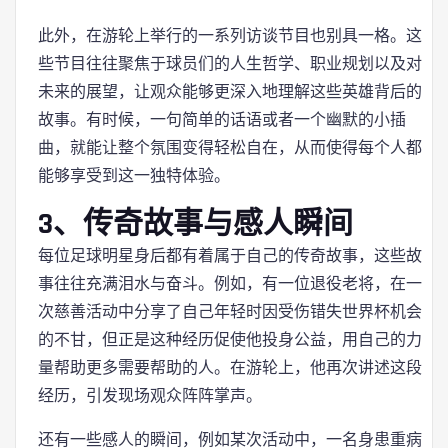
此外，在游轮上举行的一系列访谈节目也别具一格。这
些节目往往聚焦于球员们的人生哲学、职业规划以及对
未来的展望，让观众能够更深入地理解这些英雄背后的
故事。有时候，一句简单的话语或者一个幽默的小插
曲，就能让整个氛围变得轻松自在，从而使得每个人都
能够享受到这一独特体验。
3、传奇故事与感人瞬间
每位足球明星身后都有着属于自己的传奇故事，这些故
事往往充满泪水与奋斗。例如，有一位退役老将，在一
次慈善活动中分享了自己年轻时因受伤错失世界杯机会
的不甘，但正是这种经历促使他投身公益，用自己的力
量帮助更多需要帮助的人。在游轮上，他再次讲述这段
经历，引发现场观众阵阵掌声。
还有一些感人的瞬间，例如某次活动中，一名身患重病