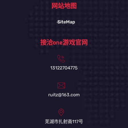
网站地图
SiteMap
接洽one游戏官网
13122704775
ruitz@163.com
芜湖市扎射斋117号