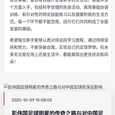
综合来看，要想有效提升足球新手的灵活性，需要从多
个方面入手，包括科学合理的热身活动、高效基础协调
训练、有针对性的特定技能练习以及健康积极的生活方
式。每一个环节都不能忽视，因为它们共同构成了全面
发展的基础。
希望每位新手能够认真对待这段学习旅程，通过持续坚
持和努力，不断突破自我，实现自己的足球梦想。在未
来无论是在场上还是生活中，都能展现出更佳状态和风
采！
2025-10-09 15:08:05
彭伟国足球明星的传奇之路与对中国足