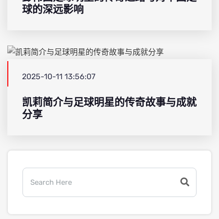
球的深远影响
2025-10-11 13:56:07
凯莉简介与足球明星的传奇故事与成就
分享