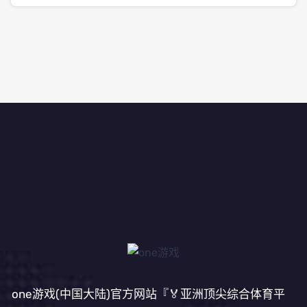
one游戏(中国大陆)官方网站『🏅亚洲顶尖综合体育平