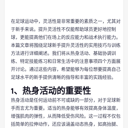
在足球运动中，灵活性是非常重要的素质之一，尤其对
于新手来说。提升灵活性不仅能帮助球员更好地控制
球，更能提高他们在场上的反应能力和战术执行能力。
本篇文章将围绕足球新手提升灵活性的实用技巧与训练
方法进行详细阐述。我们将从热身活动、基础协调训
练、特定技能练习和日常生活中的注意事项四个方面展
开讨论。通过这些内容，希望能够为每位想要提高自己
足球水平的新手提供清晰的指导和丰富的实践经验。
1、热身活动的重要性
热身活动是任何运动前不可或缺的一部分，对于足球新
手而言尤为重要。适当的热身能够有效提高身体温度，
增强肌肉的弹性，从而降低受伤风险。这一过程不仅包
括简单的拉伸动作，还应该涵盖动态热身，如高抬腿、