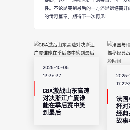
最终，这样一场精彩纷呈的赛事，再一次
性。不论是笑到最后的一方还是遗憾离开
的传奇篇章。期待下一次再见！
2025-10-05
13:36:37
2025-
17:22:
CBA激战山东高速
对决浙江广厦谁
法国
能在季后赛中笑
杯对
到最后
经典
故事