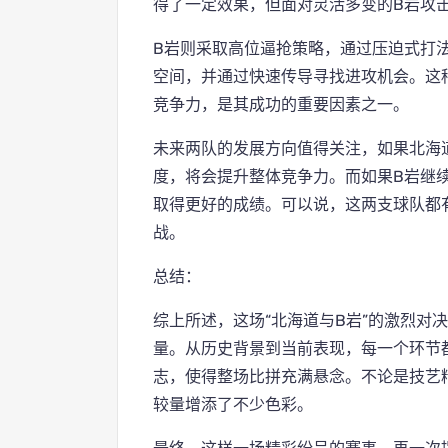
得了一定效果，但面对灵活多变的B岩攻
B岩则采取高位逼抢策略，通过压迫式打
空间，并通过快速传导寻找进攻机会。这
竞争力，是其成功的重要因素之一。
未来两队的发展方向值得关注，如果北海
度，将会提升整体竞争力。而如果B岩继
取得更好的成绩。可以说，这两支球队都
战。
总结：
综上所述，这场“北海道与B岩”的激烈对
量。从历史背景到当前表现，每一个环节
志，使得整场比拼充满悬念。不论是技艺
较量增添了不少色彩。