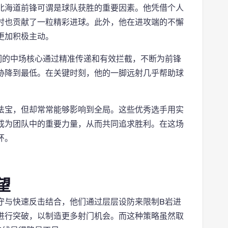
北海道前锋可谓是球队获胜的重要因素。他凭借个人
时也贡献了一粒精彩进球。此外，他在进攻端的不懈
更加积极主动。
们的中场核心通过精准传递和有效拦截，不断为前锋
胁降到最低。在关键时刻，他的一脚远射几乎帮助球
法宝，但却常常能够影响到全局。这些优秀选手用实
成为团队中的重要力量，从而共同追求胜利。在这场
环。
望
守与快速反击结合，他们通过层层设防来限制B岩进
进行突破，以制造更多射门机会。而这种策略虽然取