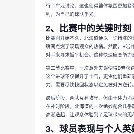
行了广泛讨论，这也使得整体氛围更加紧
利，为自己的球队争光。
2、比赛中的关键时刻
比赛刚开始不久，北海道便以一记精准的
瞬间点燃了现场观众的热情。然而，B岩
对手来寻求扳平机会。这种快速应变能力
第二节比赛中，一次意外失误使得B岩获
这个进球不仅提升了士气，更令他们重新
力，需要尽快找回状态以避免被对方逆转
最后阶段，两队互有攻守，但由于体力消
在补时阶段，北海道的一次绝妙配合几乎
高潮迭起，让观众体验到了足球带来的无
3、球员表现与个人英